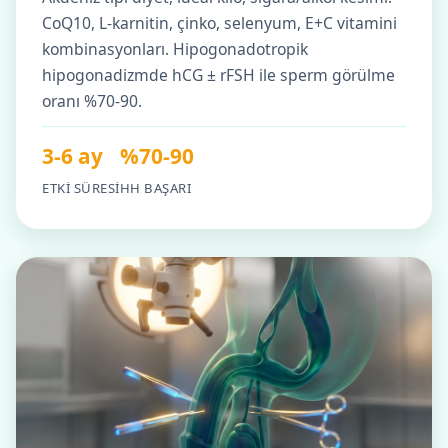
CoQ10, L-karnitin, çinko, selenyum, E+C vitamini
kombinasyonları. Hipogonadotropik
hipogonadizmde hCG ± rFSH ile sperm görülme
oranı %70-90.
3-6 ay
%70-90
ETKI SÜRESI
HH BAŞARI