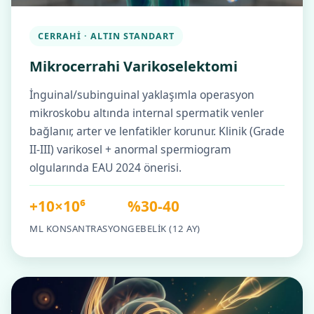
CERRAHI · ALTIN STANDART
Mikrocerrahi Varikoselektomi
İnguinal/subinguinal yaklaşımla operasyon
mikroskobu altında internal spermatik venler
bağlanır, arter ve lenfatikler korunur. Klinik (Grade
II-III) varikosel + anormal spermiogram
olgularında EAU 2024 önerisi.
+10×10⁶
%30-40
ML KONSANTRASYON
GEBELIK (12 AY)