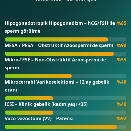
Hipogonadotropik Hipogonadizm – hCG/FSH ile
%85
sperm görülme
MESA / PESA – Obstrüktif Azoospermi'de sperm
%90
Mikro-TESE – Non-Obstrüktif Azoospermi'de
%55
sperm
Mikrocerrahi Varikoselektomi – 12 ay gebelik
%40
oranı
ICSI – Klinik gebelik (kadın yaşı <35)
%40
Vazo-vazostomi (VV) – Patensi
%92