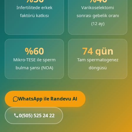
İnfertilitede erkek
Varikoselektomi
faktörü katkısı
sonrası gebelik oranı
(12 ay)
%60
74 gün
Mikro-TESE ile sperm
Tam spermatogenez
bulma şansı (NOA)
döngüsü
WhatsApp ile Randevu Al
0(505) 525 24 22