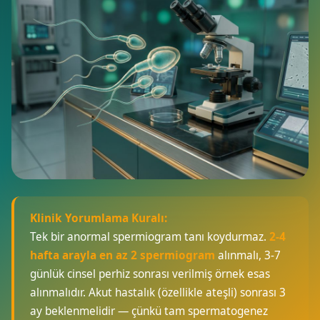
Klinik Yorumlama Kuralı:
Tek bir anormal spermiogram tanı koydurmaz.
2-4
hafta arayla en az 2 spermiogram
alınmalı, 3-7
günlük cinsel perhiz sonrası verilmiş örnek esas
alınmalıdır. Akut hastalık (özellikle ateşli) sonrası 3
ay beklenmelidir — çünkü tam spermatogenez