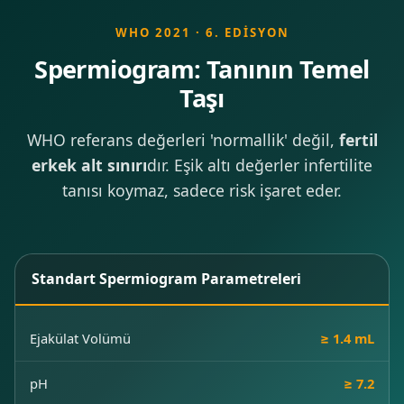
WHO 2021 · 6. EDISYON
Spermiogram: Tanının Temel
Taşı
WHO referans değerleri 'normallik' değil,
fertil
erkek alt sınırı
dır. Eşik altı değerler infertilite
tanısı koymaz, sadece risk işaret eder.
Standart Spermiogram Parametreleri
Ejakülat Volümü
≥ 1.4 mL
pH
≥ 7.2