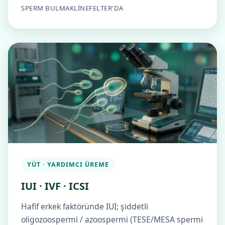
SPERM BULMA
KLINEFELTER'DA
YÜT · YARDIMCI ÜREME
IUI · IVF · ICSI
Hafif erkek faktöründe IUI; şiddetli
oligozoospermi / azoospermi (TESE/MESA spermi