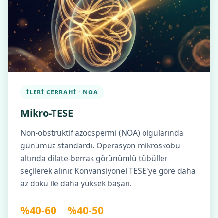
İLERI CERRAHI · NOA
Mikro-TESE
Non-obstrüktif azoospermi (NOA) olgularında
günümüz standardı. Operasyon mikroskobu
altında dilate-berrak görünümlü tübüller
seçilerek alınır. Konvansiyonel TESE'ye göre daha
az doku ile daha yüksek başarı.
%40-60
%40-50