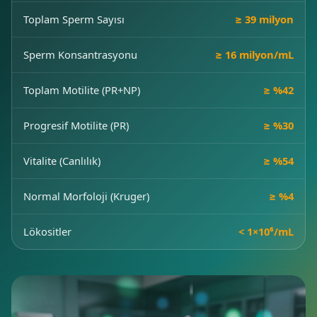
Toplam Sperm Sayısı
≥ 39 milyon
Sperm Konsantrasyonu
≥ 16 milyon/mL
Toplam Motilite (PR+NP)
≥ %42
Progresif Motilite (PR)
≥ %30
Vitalite (Canlılık)
≥ %54
Normal Morfoloji (Kruger)
≥ %4
Lökositler
< 1×10⁶/mL