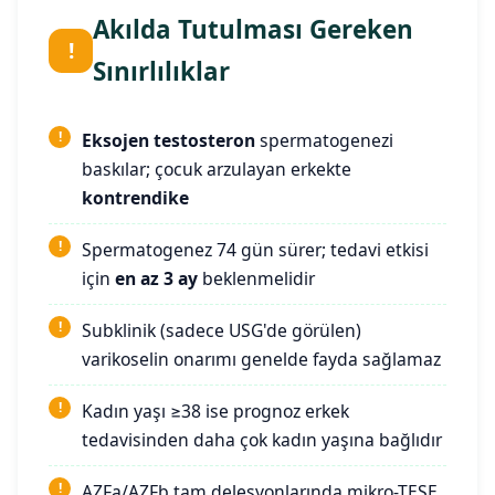
Akılda Tutulması Gereken
!
Sınırlılıklar
Eksojen testosteron
spermatogenezi
baskılar; çocuk arzulayan erkekte
kontrendike
Spermatogenez 74 gün sürer; tedavi etkisi
için
en az 3 ay
beklenmelidir
Subklinik (sadece USG'de görülen)
varikoselin onarımı genelde fayda sağlamaz
Kadın yaşı ≥38 ise prognoz erkek
tedavisinden daha çok kadın yaşına bağlıdır
AZFa/AZFb tam delesyonlarında mikro-TESE