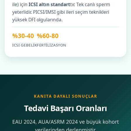
ile) için
ICSI altın standart
tır. Tek canlı sperm
yeterlidir. PICSI/IMSI gibi ileri seçim teknikleri
yüksek DFI olgularında.
%30-40
%60-80
ICSI GEBELIK
FERTILIZASYON
KANITA DAYALI SONUÇLAR
Tedavi Başarı Oranları
EAU 2024, AUA/ASRM 2024 ve büyük kohort
verilerinden derlenmiştir.